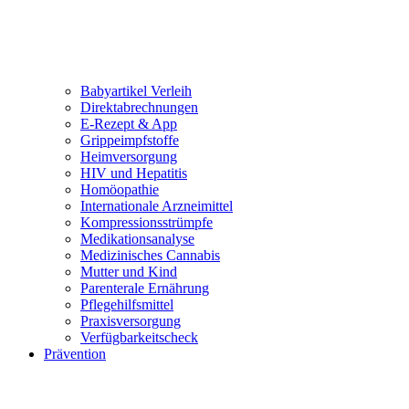
Babyartikel Verleih
Direktabrechnungen
E-Rezept & App
Grippeimpfstoffe
Heimversorgung
HIV und Hepatitis
Homöopathie
Internationale Arzneimittel
Kompressionsstrümpfe
Medikationsanalyse
Medizinisches Cannabis
Mutter und Kind
Parenterale Ernährung
Pflegehilfsmittel
Praxisversorgung
Verfügbarkeitscheck
Prävention