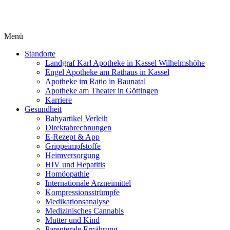
Menü
Standorte
Landgraf Karl Apotheke in Kassel Wilhelmshöhe
Engel Apotheke am Rathaus in Kassel
Apotheke im Ratio in Baunatal
Apotheke am Theater in Göttingen
Karriere
Gesundheit
Babyartikel Verleih
Direktabrechnungen
E-Rezept & App
Grippeimpfstoffe
Heimversorgung
HIV und Hepatitis
Homöopathie
Internationale Arzneimittel
Kompressionsstrümpfe
Medikationsanalyse
Medizinisches Cannabis
Mutter und Kind
Parenterale Ernährung