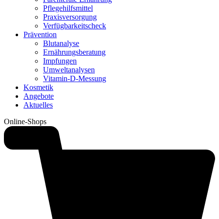
Pflegehilfsmittel
Praxisversorgung
Verfügbarkeitscheck
Prävention
Blutanalyse
Ernährungsberatung
Impfungen
Umweltanalysen
Vitamin-D-Messung
Kosmetik
Angebote
Aktuelles
Online-Shops