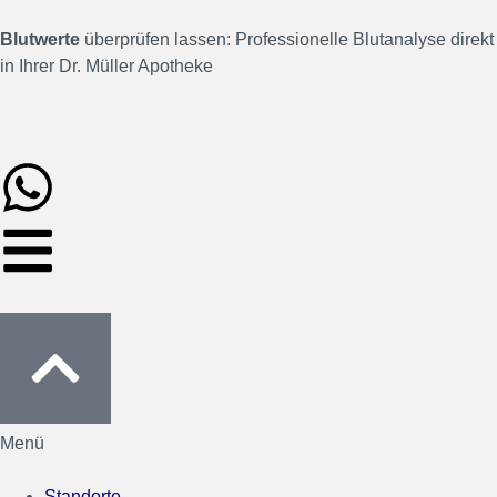
Inhalt
Direkt
Blutwerte
überprüfen lassen: Professionelle Blutanalyse direkt
zum
in Ihrer Dr. Müller Apotheke
Menü
Direkt
zum
Footer
Menü
Standorte