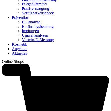
Pflegehilfsmittel
Praxisversorgung
Verfügbarkeitscheck
Prävention
Blutanalyse
Ernährungsberatung
Impfungen
Umweltanalysen
Vitamin-D-Messung
Kosmetik
Angebote
Aktuelles
Online-Shops