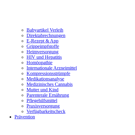
Babyartikel Verleih
Direktabrechnungen
E-Rezept & App
Grippeimpfstoffe
Heimversorgung
HIV und Hepatitis
Homöopathie
Internationale Arzneimittel
Kompressionsstrümpfe
Medikationsanalyse
Medizinisches Cannabis
Mutter und Kind
Parenterale Ernährung
Pflegehilfsmittel
Praxisversorgung
Verfügbarkeitscheck
Prävention