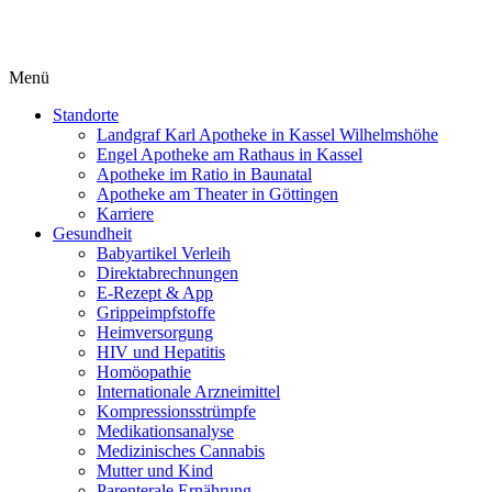
Menü
Standorte
Landgraf Karl Apotheke in Kassel Wilhelmshöhe
Engel Apotheke am Rathaus in Kassel
Apotheke im Ratio in Baunatal
Apotheke am Theater in Göttingen
Karriere
Gesundheit
Babyartikel Verleih
Direktabrechnungen
E-Rezept & App
Grippeimpfstoffe
Heimversorgung
HIV und Hepatitis
Homöopathie
Internationale Arzneimittel
Kompressionsstrümpfe
Medikationsanalyse
Medizinisches Cannabis
Mutter und Kind
Parenterale Ernährung