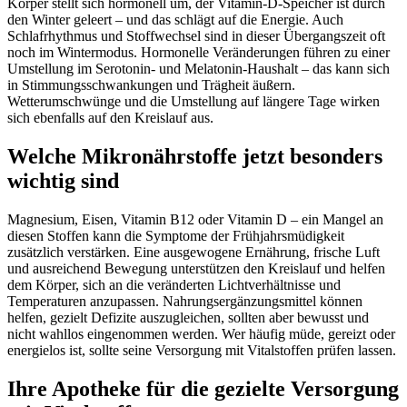
Körper stellt sich hormonell um, der Vitamin-D-Speicher ist durch
den Winter geleert – und das schlägt auf die Energie. Auch
Schlafrhythmus und Stoffwechsel sind in dieser Übergangszeit oft
noch im Wintermodus. Hormonelle Veränderungen führen zu einer
Umstellung im Serotonin- und Melatonin-Haushalt – das kann sich
in Stimmungsschwankungen und Trägheit äußern.
Wetterumschwünge und die Umstellung auf längere Tage wirken
sich ebenfalls auf den Kreislauf aus.
Welche Mikronährstoffe jetzt besonders
wichtig sind
Magnesium, Eisen, Vitamin B12 oder Vitamin D – ein Mangel an
diesen Stoffen kann die Symptome der Frühjahrsmüdigkeit
zusätzlich verstärken. Eine ausgewogene Ernährung, frische Luft
und ausreichend Bewegung unterstützen den Kreislauf und helfen
dem Körper, sich an die veränderten Lichtverhältnisse und
Temperaturen anzupassen. Nahrungsergänzungsmittel können
helfen, gezielt Defizite auszugleichen, sollten aber bewusst und
nicht wahllos eingenommen werden. Wer häufig müde, gereizt oder
energielos ist, sollte seine Versorgung mit Vitalstoffen prüfen lassen.
Ihre Apotheke für die gezielte Versorgung